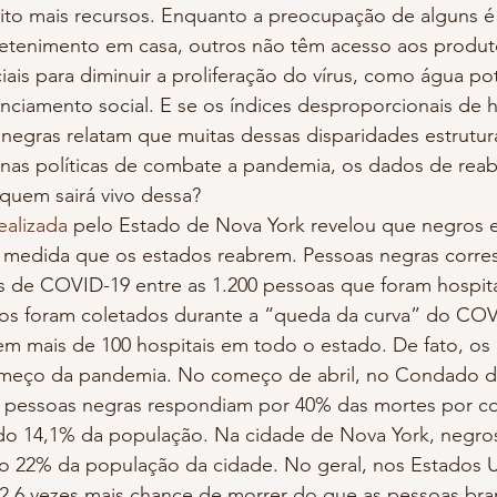
o mais recursos. Enquanto a preocupação de alguns é 
retenimento em casa, outros não têm acesso aos produt
ais para diminuir a proliferação do vírus, como água pot
anciamento social. E se os índices desproporcionais de h
negras relatam que muitas dessas disparidades estrutur
nas políticas de combate a pandemia, os dados de reab
quem sairá vivo dessa?
ealizada 
pelo Estado de Nova York revelou que negros e
à medida que os estados reabrem. Pessoas negras corr
 de COVID-19 entre as 1.200 pessoas que foram hospita
dos foram coletados durante a “queda da curva” do COV
m mais de 100 hospitais em todo o estado. De fato, os
eço da pandemia. No começo de abril, no Condado d
 pessoas negras respondiam por 40% das mortes por cor
o 14,1% da população. Na cidade de Nova York, negro
o 22% da população da cidade. No geral, nos Estados U
2,6 vezes mais chance de morrer do que as pessoas bran