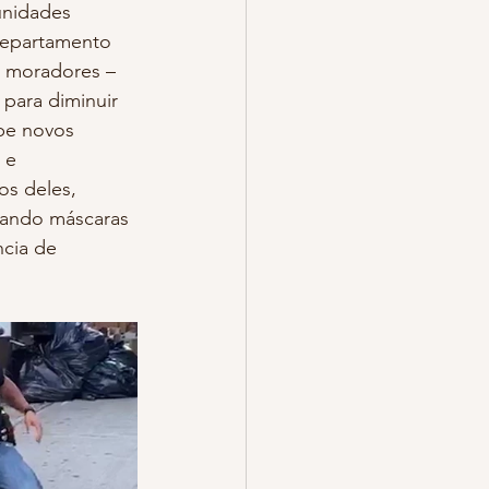
unidades 
Departamento 
e moradores – 
para diminuir 
be novos 
 e 
os deles, 
sando máscaras 
cia de 