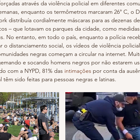
rçadas através da violência policial em diferentes com
semanas, enquanto os termômetros marcaram 26° C, o 
ork distribuía cordialmente máscaras para as dezenas d
cos – que lotavam os parques da cidade, como medidas 
us. No entanto, em todo o país, enquanto a polícia rece
 o distanciamento social, os vídeos de violência policial
omunidades negras começam a circular na internet. Muit
algemando e socando homens negros por não estarem u
rdo com a NYPD, 81% das 
intimações 
por conta da ausên
l têm sido feitas para pessoas negras e latinas.