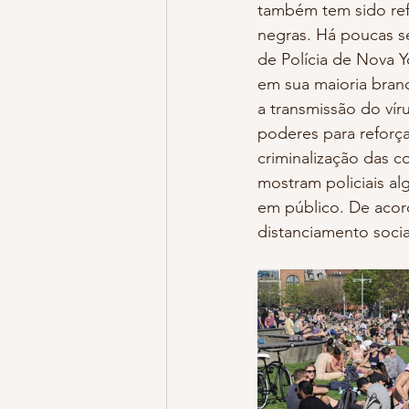
também tem sido refo
negras. Há poucas 
de Polícia de Nova Y
em sua maioria bran
a transmissão do vír
poderes para reforçar
criminalização das c
mostram policiais 
em público. De aco
distanciamento socia