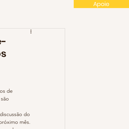
Apoie
é-
os
 são 
 próximo mês. 