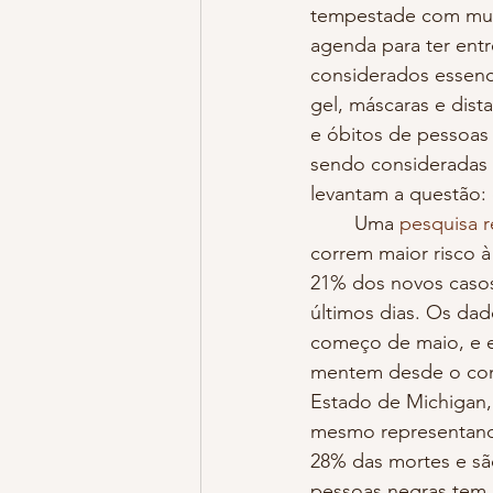
tempestade com muit
agenda para ter ent
considerados essenci
gel, máscaras e dist
e óbitos de pessoas 
sendo consideradas 
levantam a questão: 
	Uma 
pesquisa r
correm maior risco 
21% dos novos casos
últimos dias. Os da
começo de maio, e e
mentem desde o com
Estado de Michigan,
mesmo representand
28% das mortes e sã
pessoas negras tem 