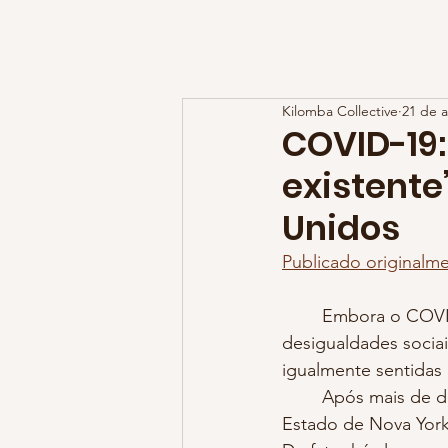
KILOMBA COLLECTIVE
Principal
So
Kilomba Collective
21 de a
COVID-19:
existente
Unidos
Publicado originalme
	Embora o COVID-19 não discrimine de acordo com raça e classe, os anos de 
desigualdades socia
igualmente sentidas
	Após mais de dois meses em isolamento social, tenho acompanhado a discussão do 
Estado de Nova York