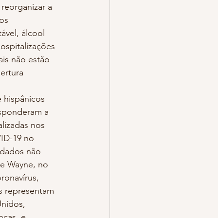
reorganizar a 
os 
ável, álcool 
ospitalizações 
ais não estão 
ertura 
 hispânicos 
esponderam a 
lizadas nos 
ID-19 no 
 dados não 
e Wayne, no 
onavírus, 
s representam 
nidos, 
cas, e 