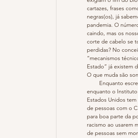
exigiam o fim do bl
cartazes, frases com
negras(os), já sabem
pandemia. O número
caindo, mas os noss
corte de cabelo se 
perdidas? No concei
“mecanismos técnico
Estado” já existem d
O que muda são some
	Enquanto escrevo esse texto, reconheço meu privilégio de poder estar em casa, 
enquanto o Institut
Estados Unidos tem e
de pessoas com o CO
para boa parte da p
racismo ao usarem m
de pessoas sem morad