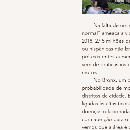
	Na falta de um sistema nacional de saúde público e de qualidade, o retorno “ao 
normal” ameaça a vi
2018, 27.5 milhões d
ou hispânicas não-b
pré existentes aume
vem de práticas inst
morre.
	No Bronx, um distrito majoritariamente negro na cidade de Nova York, a 
probabilidade de mo
distritos da cidade.
ligadas às altas taxa
doenças relacionada
com atenção para o h
vemos que a área é