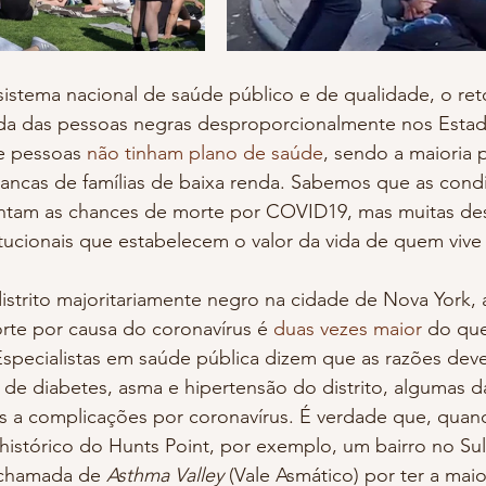
da das pessoas negras desproporcionalmente nos Esta
e pessoas 
não tinham plano de saúde
, sendo a maioria 
rancas de famílias de baixa renda. Sabemos que as cond
ntam as chances de morte por COVID19, mas muitas de
itucionais que estabelecem o valor da vida de quem viv
rte por causa do coronavírus é 
duas vezes maior
 do qu
 Especialistas em saúde pública dizem que as razões dev
s de diabetes, asma e hipertensão do distrito, algumas d
s a complicações por coronavírus. É verdade que, qua
istórico do Hunts Point, por exemplo, um bairro no Sul
 chamada de 
Asthma Valley 
(Vale Asmático) por ter a maio