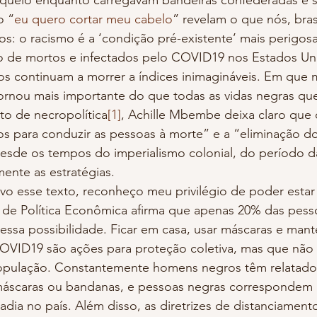
oqueio enquanto carregavam bandeiras confederadas e s
o “
eu quero cortar meu cabelo
” revelam o que nós, brasi
os: o racismo é a ‘condição pré-existente’ mais perigosa
 de mortos e infectados pelo COVID19 nos Estados Uni
os continuam a morrer a índices inimagináveis. Em qu
tornou mais importante do que todas as vidas negras qu
to de necropolítica
[1]
, Achille Mbembe deixa claro que 
s para conduzir as pessoas à morte” e a “eliminação do
esde os tempos do imperialismo colonial, do período da
nte as estratégias.
o de Política Econômica afirma que apenas 20% das pess
ssa possibilidade. Ficar em casa, usar máscaras e mant
VID19 são ações para proteção coletiva, mas que não s
opulação. Constantemente homens negros têm relatado
áscaras ou bandanas, e pessoas negras correspondem a
ia no país. Além disso, as diretrizes de distanciamento