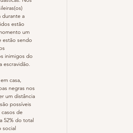
uásticas. Nos 
leiras(os) 
 durante a 
dos estão 
e momento um 
e estão sendo 
os 
s inimigos do 
 escravidão. 
oas negras nos 
er um distância 
ão possíveis 
 casos de 
 52% do total 
 social 