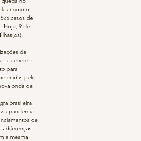
a queda no 
idas como o 
,825 casos de 
 Hoje, 9 de 
lhas(os), 
s, o aumento 
to para 
elecidas pelo 
nova onda de 
essa pandemia 
unciamentos de 
s diferenças 
tam a mesma 