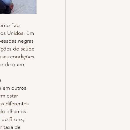
dos Unidos. Em 
pessoas negras 
ições de saúde 
ssas condições 
e e de quem 
e em outros 
em estar 
as diferentes 
ndo olhamos 
 do Bronx, 
r taxa de 