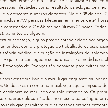
semanas temos visto a “curva” se estabilizar e uma lent
pessoas infectadas, como resultado da adoção de med
l e o crescente números de testes. No dia 08 de abril, 2
rmados e 799 pessoas faleceram em menos de 24 horas.
s confirmados e 216 óbitos nas últimas 24 horas. Todos fi
s), parentes de alguém.
cumpridos, como a proteção de trabalhadores essenciai
istência médica, e a criação de instalações de isolamen
9 que não conseguem se auto-isolar. As medidas estab
e Prevenção de Doenças são pensadas para evitar uma 
s.
os Unidos. Assim como no Brasil, vejo aqui o impacto d
e caminham ao meu lado em solo estrangeiro. Os pron
oronavírus colocou “todos no mesmo barco” ignoram a
muito reais que permitem que as pessoas brancas enfren