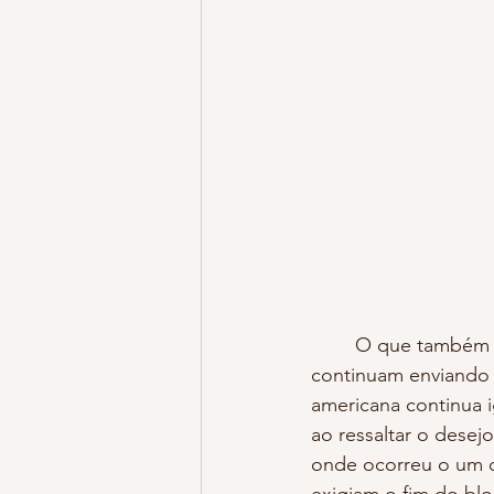
	O que também não é surpreendente, é como que os protestos de reabertura do país 
continuam enviando 
americana continua i
ao ressaltar o desej
onde ocorreu o um d