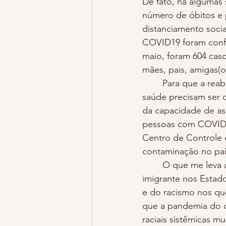
De fato, há algumas 
número de óbitos e 
distanciamento socia
COVID19 foram confi
maio, foram 604 caso
mães, pais, amigas(o
	Para que a reabertura aconteça, alguns passos estabelecidos por organizações de 
saúde precisam ser 
da capacidade de ass
pessoas com COVID-1
Centro de Controle 
contaminação no paí
	O que me leva a escrever sobre isso é o meu lugar enquanto mulher negra brasileira 
imigrante nos Estad
e do racismo nos qu
que a pandemia do c
raciais sistêmicas 