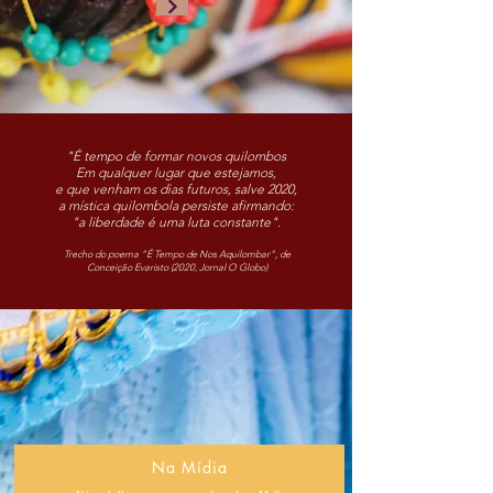
"É tempo de formar novos quilombos
Em qualquer lugar que estejamos,
e que venham os dias futuros, salve 2020,
a mística quilombola persiste afirmando:
"a liberdade é uma luta constante".
Trecho do poema "É Tempo de Nos Aquilombar", de
Conceição Evaristo (2020, Jornal O Globo)
Na Mídia