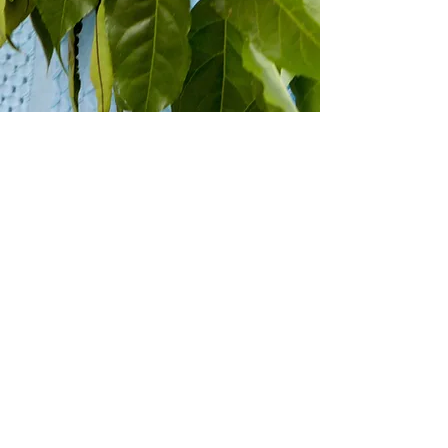
COLETIVO KILOMBA
Kilomba Collective é o primeiro coletivo formado
por mulheres Negras brasileiras nos Estados Unidos.
Email
:
info@kilomba.org
Social Media:
@kilombacollective
CADASTRE SEU E-MAIL E RECEBA
ATUALIZAÇÕES MENSAIS