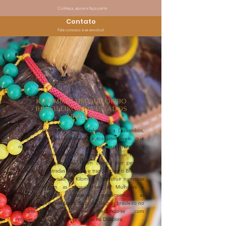
Conheça, apoie e faça parte
Contato
Fale conosco e se envolva!
KILOMBA É UM QUILOMBO
BRASILEIRO NOS ESTADOS
UNIDOS
O nome Kilomba é uma referência aos Quilombos,
comunidades revolucionárias autossustentáveis ​​que
representam a libertação e resistência Negra, a
memória, o amor radical e o afeto do povo Negro
Brasileiro. Os quilombos foram criados por pessoas
Negras sequestradas da África e trazidas para o Brasil no
século XVII. A visão da Kilomba é construir narrativas
que centralizem as experiências de Mulheres e
Meninas Negras brasileiras, promovendo as
experiências e realidades do povo Negros brasileiro no
cenário internacional e conectando-se com
movimentos de Mulheres Negras na Diáspora.