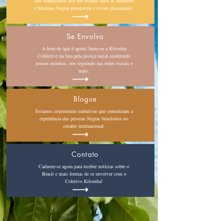
Nós trabalhamos por um mundo onde as Mulheres
e Meninas Negras prosperem e vivam plenamente.
Se Envolva
A hora de agir é agora! Junte-se a Kilomba
Collective na luta pela justiça racial conferindo
nossos recursos, nos seguindo nas redes sociais e
mais.
Blogue
Estamos construindo narrativas que centralizam a
experiência das pessoas Negras brasileiros no
cenário internacional.
Contato
Cadastre-se agora para receber notícias sobre o
Brasil e mais formas de se envolver com o
Coletivo Kilomba!